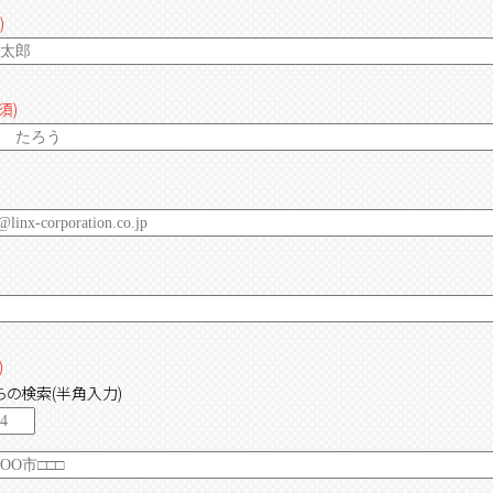
)
須)
)
の検索(半角入力)