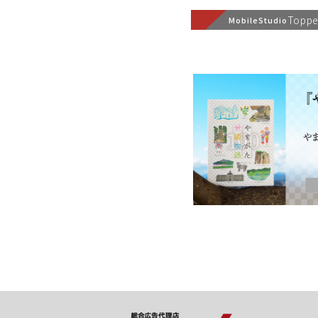
Topp
MobileStudio