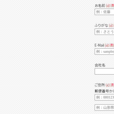
お名前
(必須
ふりがな
(必
E-Mail
(必須)
会社名
ご住所
(必須
郵便番号から