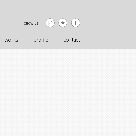
Follow us
works
profile
contact